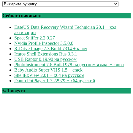
Программы
по
рубрикам
Сейчас скачивают
EaseUS Data Recovery Wizard Technician 20.1 + код
активации
SpaceSniffer 2.2.0.27
Nvidia Profile Inspector 3.5.0.0
R-Drive Image 7.3 Build 7314 + ключ
Icaros Shell Extensions Rus 3.3.1
USB Raptor 0.19.90 на русском
PhotoInstrument 7.6 Build 978 на русском языке + ключ
Baby Audio Super VHS 1.5 + crack
ShellExView 2.01 + x64 на русском
Daum PotPlayer 1.7.22979 + x64 русский
© 1progs.ru