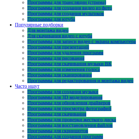
Программы для трансляции (стрима)
Программы для создания видео из фото
Программы для создания мультиков
Программы для ютуба
Популярные подборки
Для монтажа видео
Для скачивания видео с ютуба
Программы для записи видео с экрана компьютера
Программы для презентаций
Программы для удаления программ
Программы для рисования
Программы для скачивания музыки ВК
Программы для изменения голоса
Программы для сканирования
Программы для редактирования и монтажа видео
Часто ищут
Программы для создания музыки
Программы для 3D моделирования
Программы для обновления драйверов
Программы для просмотра фотографий
Программы для скачивания
Программы для проверки жесткого диска
Программы для восстановления файлов
Программы для скриншотов
Программы для создания программ