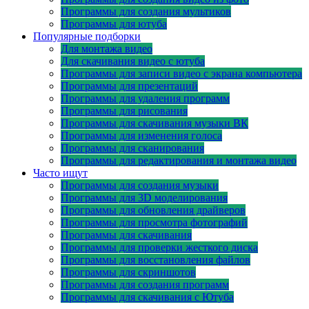
Программы для создания мультиков
Программы для ютуба
Популярные подборки
Для монтажа видео
Для скачивания видео с ютуба
Программы для записи видео с экрана компьютера
Программы для презентаций
Программы для удаления программ
Программы для рисования
Программы для скачивания музыки ВК
Программы для изменения голоса
Программы для сканирования
Программы для редактирования и монтажа видео
Часто ищут
Программы для создания музыки
Программы для 3D моделирования
Программы для обновления драйверов
Программы для просмотра фотографий
Программы для скачивания
Программы для проверки жесткого диска
Программы для восстановления файлов
Программы для скриншотов
Программы для создания программ
Программы для скачивания с Ютуба