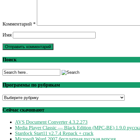
Комментарий
*
Имя
Поиск
Программы по рубрикам
Программы
по
рубрикам
Сейчас скачивают
AVS Document Converter 4.3.2.273
Media Player Classic — Black Edition (MPC-BE) 1.9.0 русск
Stardock Start11 v2.7.4 Repack + crack
Microsoft Word 2007 бесплатная русская версия