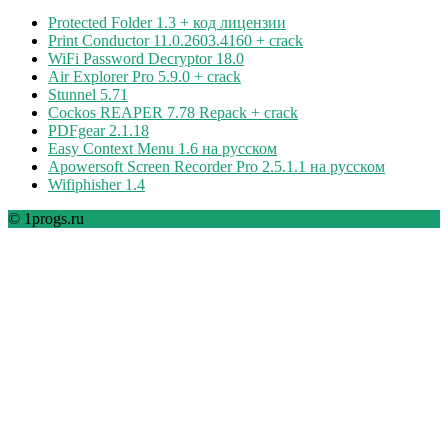
Protected Folder 1.3 + код лицензии
Print Conductor 11.0.2603.4160 + crack
WiFi Password Decryptor 18.0
Air Explorer Pro 5.9.0 + crack
Stunnel 5.71
Cockos REAPER 7.78 Repack + crack
PDFgear 2.1.18
Easy Context Menu 1.6 на русском
Apowersoft Screen Recorder Pro 2.5.1.1 на русском
Wifiphisher 1.4
© 1progs.ru