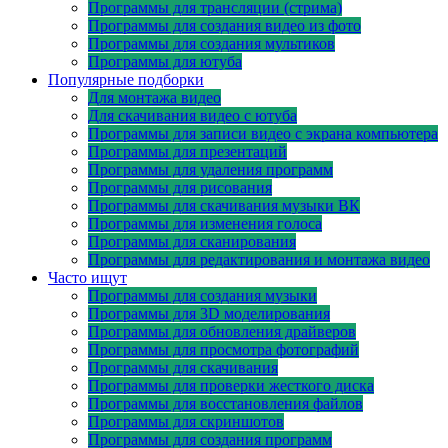
Программы для трансляции (стрима)
Программы для создания видео из фото
Программы для создания мультиков
Программы для ютуба
Популярные подборки
Для монтажа видео
Для скачивания видео с ютуба
Программы для записи видео с экрана компьютера
Программы для презентаций
Программы для удаления программ
Программы для рисования
Программы для скачивания музыки ВК
Программы для изменения голоса
Программы для сканирования
Программы для редактирования и монтажа видео
Часто ищут
Программы для создания музыки
Программы для 3D моделирования
Программы для обновления драйверов
Программы для просмотра фотографий
Программы для скачивания
Программы для проверки жесткого диска
Программы для восстановления файлов
Программы для скриншотов
Программы для создания программ