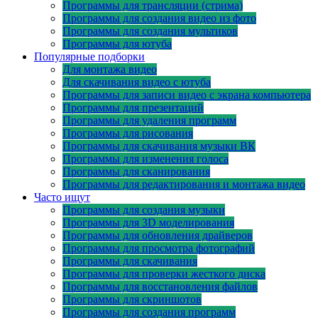
Программы для трансляции (стрима)
Программы для создания видео из фото
Программы для создания мультиков
Программы для ютуба
Популярные подборки
Для монтажа видео
Для скачивания видео с ютуба
Программы для записи видео с экрана компьютера
Программы для презентаций
Программы для удаления программ
Программы для рисования
Программы для скачивания музыки ВК
Программы для изменения голоса
Программы для сканирования
Программы для редактирования и монтажа видео
Часто ищут
Программы для создания музыки
Программы для 3D моделирования
Программы для обновления драйверов
Программы для просмотра фотографий
Программы для скачивания
Программы для проверки жесткого диска
Программы для восстановления файлов
Программы для скриншотов
Программы для создания программ