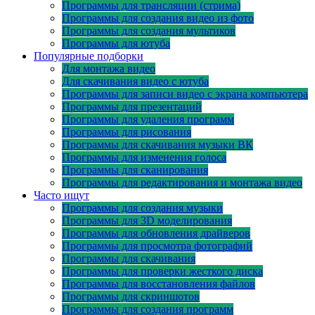
Программы для трансляции (стрима)
Программы для создания видео из фото
Программы для создания мультиков
Программы для ютуба
Популярные подборки
Для монтажа видео
Для скачивания видео с ютуба
Программы для записи видео с экрана компьютера
Программы для презентаций
Программы для удаления программ
Программы для рисования
Программы для скачивания музыки ВК
Программы для изменения голоса
Программы для сканирования
Программы для редактирования и монтажа видео
Часто ищут
Программы для создания музыки
Программы для 3D моделирования
Программы для обновления драйверов
Программы для просмотра фотографий
Программы для скачивания
Программы для проверки жесткого диска
Программы для восстановления файлов
Программы для скриншотов
Программы для создания программ