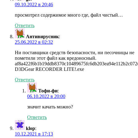
09.10.2022 в 20:46
просмотрел содержимое много где, файл чистый…
Ответить
Антивирусник
:
25.06.2022 в 02:32
Ни поставщики средств безопасности, ни песочницы не
пометили этот файл как вредоносный.
af8a422f6b1b19ddb8370c10489675fc6db203ea94e112b2c072
D3DGear RECORDER LITE!.exe
Ответить
Тофи-фи
:
06.10.2022 в 20:00
значит качать можно?
Ответить
klop
:
10.12.2021 в 17:13