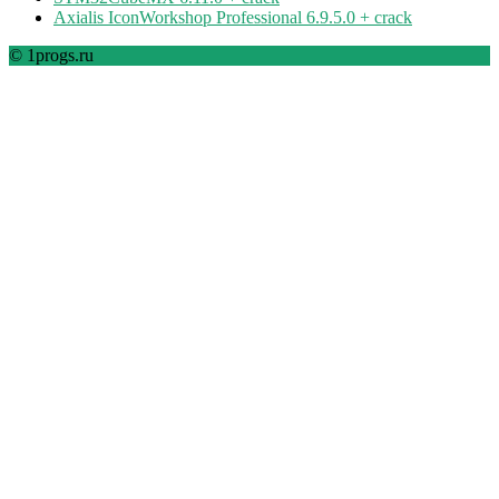
Axialis IconWorkshop Professional 6.9.5.0 + crack
© 1progs.ru