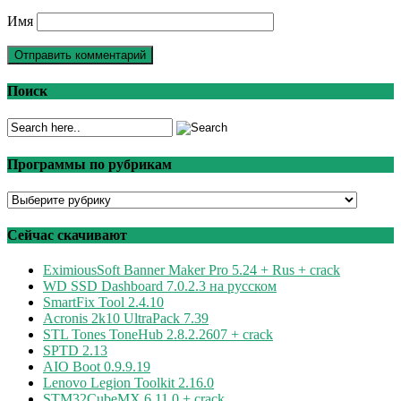
Имя
Поиск
Программы по рубрикам
Программы
по
рубрикам
Сейчас скачивают
EximiousSoft Banner Maker Pro 5.24 + Rus + crack
WD SSD Dashboard 7.0.2.3 на русском
SmartFix Tool 2.4.10
Acronis 2k10 UltraPack 7.39
STL Tones ToneHub 2.8.2.2607 + crack
SPTD 2.13
AIO Boot 0.9.9.19
Lenovo Legion Toolkit 2.16.0
STM32CubeMX 6.11.0 + crack