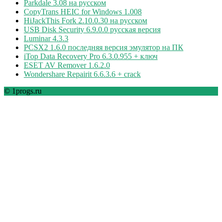
Parkdale 3.08 на русском
CopyTrans HEIC for Windows 1.008
HiJackThis Fork 2.10.0.30 на русском
USB Disk Security 6.9.0.0 русская версия
Luminar 4.3.3
PCSX2 1.6.0 последняя версия эмулятор на ПК
iTop Data Recovery Pro 6.3.0.955 + ключ
ESET AV Remover 1.6.2.0
Wondershare Repairit 6.6.3.6 + crack
© 1progs.ru