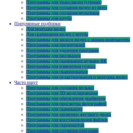
Программы для трансляции (стрима)
Программы для создания видео из фото
Программы для создания мультиков
Программы для ютуба
Популярные подборки
Для монтажа видео
Для скачивания видео с ютуба
Программы для записи видео с экрана компьютера
Программы для презентаций
Программы для удаления программ
Программы для рисования
Программы для скачивания музыки ВК
Программы для изменения голоса
Программы для сканирования
Программы для редактирования и монтажа видео
Часто ищут
Программы для создания музыки
Программы для 3D моделирования
Программы для обновления драйверов
Программы для просмотра фотографий
Программы для скачивания
Программы для проверки жесткого диска
Программы для восстановления файлов
Программы для скриншотов
Программы для создания программ