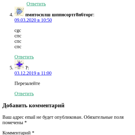
Ответить
пмнтоснлш шппнсортг8н6торг
:
09.03.2020 в 10:50
cgc
спс
спс
спс
Ответить
?
:
03.12.2019 в 11:00
Перезалейте
Ответить
Добавить комментарий
Ваш адрес email не будет опубликован.
Обязательные поля
помечены
*
Комментарий
*