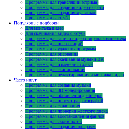
Программы для трансляции (стрима)
Программы для создания видео из фото
Программы для создания мультиков
Программы для ютуба
Популярные подборки
Для монтажа видео
Для скачивания видео с ютуба
Программы для записи видео с экрана компьютера
Программы для презентаций
Программы для удаления программ
Программы для рисования
Программы для скачивания музыки ВК
Программы для изменения голоса
Программы для сканирования
Программы для редактирования и монтажа видео
Часто ищут
Программы для создания музыки
Программы для 3D моделирования
Программы для обновления драйверов
Программы для просмотра фотографий
Программы для скачивания
Программы для проверки жесткого диска
Программы для восстановления файлов
Программы для скриншотов
Программы для создания программ