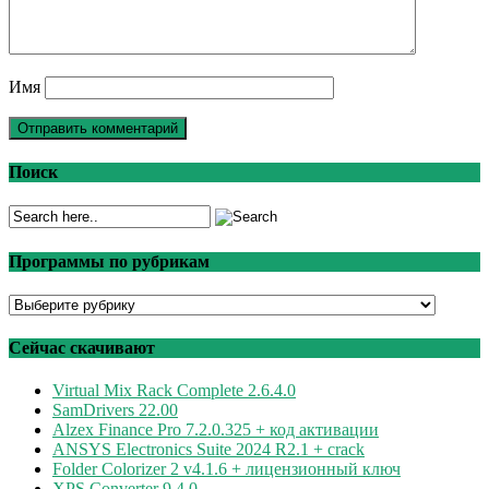
Имя
Поиск
Программы по рубрикам
Программы
по
рубрикам
Сейчас скачивают
Virtual Mix Rack Complete 2.6.4.0
SamDrivers 22.00
Alzex Finance Pro 7.2.0.325 + код активации
ANSYS Electronics Suite 2024 R2.1 + crack
Folder Colorizer 2 v4.1.6 + лицензионный ключ
XPS Converter 9.4.0