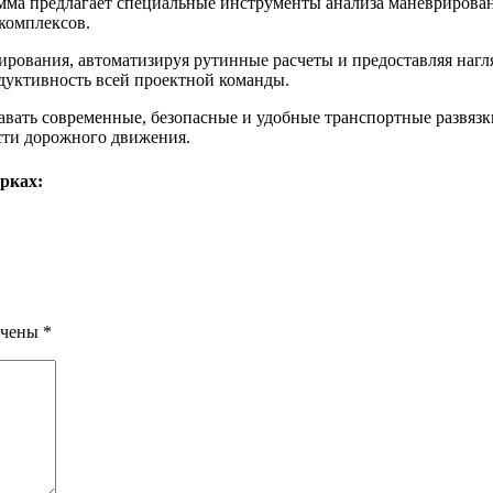
ма предлагает специальные инструменты анализа маневрирован
комплексов.
ктирования, автоматизируя рутинные расчеты и предоставляя на
одуктивность всей проектной команды.
давать современные, безопасные и удобные транспортные развяз
сти дорожного движения.
рках:
ечены
*