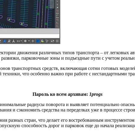
аектории движения различных типов транспорта – от легковых а
развязки, парковочные зоны и подъездные пути с учетом реаль
нов транспортных средств, включающая сотни готовых моделей
 техники, что особенно важно при работе с нестандартными тр
Пароль ко всем архивам:
1progs
минимальные радиусы поворота и выявляет потенциально опасны
ания и сэкономить средства на переделках уже в процессе строи
вания разных стран, что делает его востребованным инструмент
пускную способность дорог и парковок еще до начала реализаци