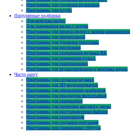
Программы для создания мультиков
Программы для ютуба
Популярные подборки
Для монтажа видео
Для скачивания видео с ютуба
Программы для записи видео с экрана компьютера
Программы для презентаций
Программы для удаления программ
Программы для рисования
Программы для скачивания музыки ВК
Программы для изменения голоса
Программы для сканирования
Программы для редактирования и монтажа видео
Часто ищут
Программы для создания музыки
Программы для 3D моделирования
Программы для обновления драйверов
Программы для просмотра фотографий
Программы для скачивания
Программы для проверки жесткого диска
Программы для восстановления файлов
Программы для скриншотов
Программы для создания программ
Программы для скачивания с Ютуба