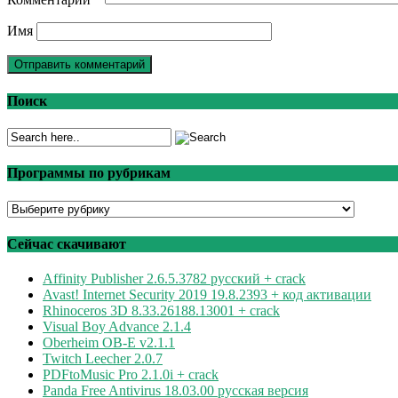
Имя
Поиск
Программы по рубрикам
Программы
по
рубрикам
Сейчас скачивают
Affinity Publisher 2.6.5.3782 русский + crack
Avast! Internet Security 2019 19.8.2393 + код активации
Rhinoceros 3D 8.33.26188.13001 + crack
Visual Boy Advance 2.1.4
Oberheim OB-E v2.1.1
Twitch Leecher 2.0.7
PDFtoMusic Pro 2.1.0i + crack
Panda Free Antivirus 18.03.00 русская версия