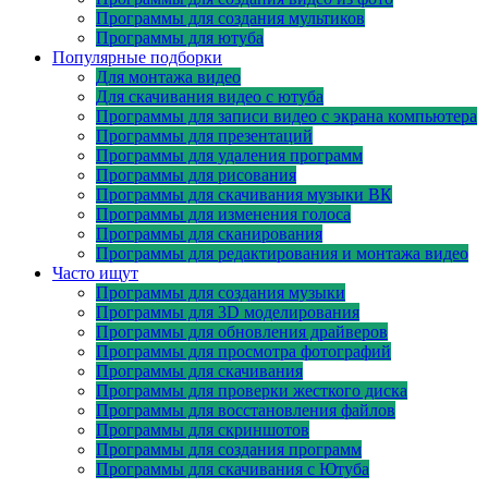
Программы для создания мультиков
Программы для ютуба
Популярные подборки
Для монтажа видео
Для скачивания видео с ютуба
Программы для записи видео с экрана компьютера
Программы для презентаций
Программы для удаления программ
Программы для рисования
Программы для скачивания музыки ВК
Программы для изменения голоса
Программы для сканирования
Программы для редактирования и монтажа видео
Часто ищут
Программы для создания музыки
Программы для 3D моделирования
Программы для обновления драйверов
Программы для просмотра фотографий
Программы для скачивания
Программы для проверки жесткого диска
Программы для восстановления файлов
Программы для скриншотов
Программы для создания программ
Программы для скачивания с Ютуба