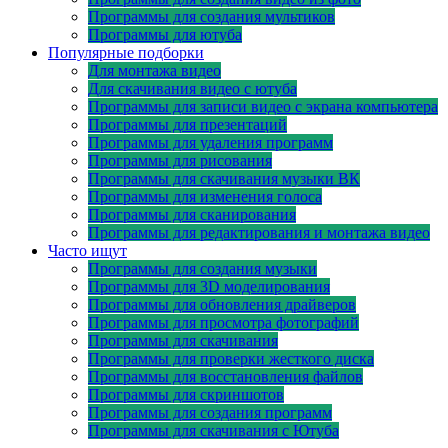
Программы для создания мультиков
Программы для ютуба
Популярные подборки
Для монтажа видео
Для скачивания видео с ютуба
Программы для записи видео с экрана компьютера
Программы для презентаций
Программы для удаления программ
Программы для рисования
Программы для скачивания музыки ВК
Программы для изменения голоса
Программы для сканирования
Программы для редактирования и монтажа видео
Часто ищут
Программы для создания музыки
Программы для 3D моделирования
Программы для обновления драйверов
Программы для просмотра фотографий
Программы для скачивания
Программы для проверки жесткого диска
Программы для восстановления файлов
Программы для скриншотов
Программы для создания программ
Программы для скачивания с Ютуба