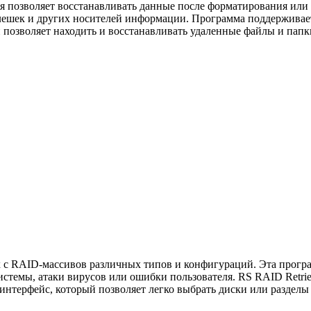
рая позволяет восстанавливать данные после форматирования или
лешек и других носителей информации. Программа поддерживает 
 позволяет находить и восстанавливать удаленные файлы и пап
х с RAID-массивов различных типов и конфигураций. Эта прогр
истемы, атаки вирусов или ошибки пользователя. RS RAID Retri
интерфейс, который позволяет легко выбрать диски или раздел