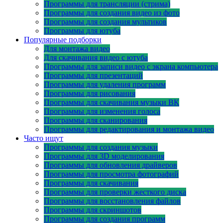
Программы для трансляции (стрима)
Программы для создания видео из фото
Программы для создания мультиков
Программы для ютуба
Популярные подборки
Для монтажа видео
Для скачивания видео с ютуба
Программы для записи видео с экрана компьютера
Программы для презентаций
Программы для удаления программ
Программы для рисования
Программы для скачивания музыки ВК
Программы для изменения голоса
Программы для сканирования
Программы для редактирования и монтажа видео
Часто ищут
Программы для создания музыки
Программы для 3D моделирования
Программы для обновления драйверов
Программы для просмотра фотографий
Программы для скачивания
Программы для проверки жесткого диска
Программы для восстановления файлов
Программы для скриншотов
Программы для создания программ