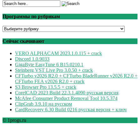
Программы по рубрикам
Программы
по
рубрикам
Сейчас скачивают
VERO ALPHACAM 2023.1.0.115 + crack
Discord 1.0.9033
GigaByte EasyTune 6 B15.0210.1
Steinberg VST Live Pro 3.0.50 + crack
CFTurbo v2026 R2.0 + CFTurbo BladeRunner v2026 R2.0 +
CFTurbo FEA v2026 R2.0 + crack
S3 Browser Pro 13.5.5 + crack
CorelCAD 2023 Build 22.3.1.4090 русская версия
McAfee Consumer Product Removal Tool 10.5.374
ClipGrab 3.9.10 на русском
CardRecovery 6.30 Build 0216 русская версия + ключ
© 1progs.ru