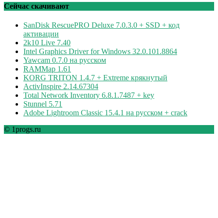
рубрикам
Сейчас скачивают
SanDisk RescuePRO Deluxe 7.0.3.0 + SSD + код
активации
2k10 Live 7.40
Intel Graphics Driver for Windows 32.0.101.8864
Yawcam 0.7.0 на русском
RAMMap 1.61
KORG TRITON 1.4.7 + Extreme крякнутый
ActivInspire 2.14.67304
Total Network Inventory 6.8.1.7487 + key
Stunnel 5.71
Adobe Lightroom Classic 15.4.1 на русском + crack
© 1progs.ru