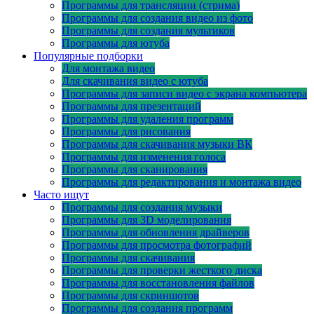
Программы для трансляции (стрима)
Программы для создания видео из фото
Программы для создания мультиков
Программы для ютуба
Популярные подборки
Для монтажа видео
Для скачивания видео с ютуба
Программы для записи видео с экрана компьютера
Программы для презентаций
Программы для удаления программ
Программы для рисования
Программы для скачивания музыки ВК
Программы для изменения голоса
Программы для сканирования
Программы для редактирования и монтажа видео
Часто ищут
Программы для создания музыки
Программы для 3D моделирования
Программы для обновления драйверов
Программы для просмотра фотографий
Программы для скачивания
Программы для проверки жесткого диска
Программы для восстановления файлов
Программы для скриншотов
Программы для создания программ