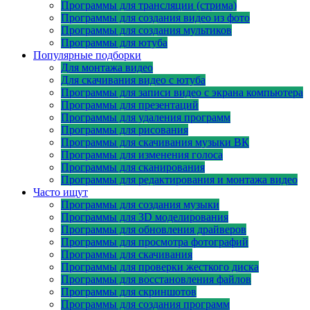
Программы для трансляции (стрима)
Программы для создания видео из фото
Программы для создания мультиков
Программы для ютуба
Популярные подборки
Для монтажа видео
Для скачивания видео с ютуба
Программы для записи видео с экрана компьютера
Программы для презентаций
Программы для удаления программ
Программы для рисования
Программы для скачивания музыки ВК
Программы для изменения голоса
Программы для сканирования
Программы для редактирования и монтажа видео
Часто ищут
Программы для создания музыки
Программы для 3D моделирования
Программы для обновления драйверов
Программы для просмотра фотографий
Программы для скачивания
Программы для проверки жесткого диска
Программы для восстановления файлов
Программы для скриншотов
Программы для создания программ