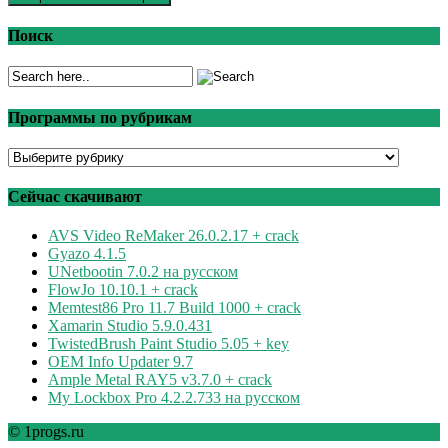
Поиск
Программы по рубрикам
Программы
по
рубрикам
Сейчас скачивают
AVS Video ReMaker 26.0.2.17 + crack
Gyazo 4.1.5
UNetbootin 7.0.2 на русском
FlowJo 10.10.1 + crack
Memtest86 Pro 11.7 Build 1000 + crack
Xamarin Studio 5.9.0.431
TwistedBrush Paint Studio 5.05 + key
OEM Info Updater 9.7
Ample Metal RAY5 v3.7.0 + crack
My Lockbox Pro 4.2.2.733 на русском
© 1progs.ru