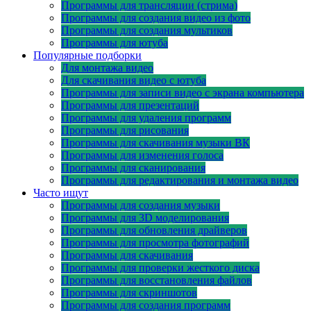
Программы для трансляции (стрима)
Программы для создания видео из фото
Программы для создания мультиков
Программы для ютуба
Популярные подборки
Для монтажа видео
Для скачивания видео с ютуба
Программы для записи видео с экрана компьютера
Программы для презентаций
Программы для удаления программ
Программы для рисования
Программы для скачивания музыки ВК
Программы для изменения голоса
Программы для сканирования
Программы для редактирования и монтажа видео
Часто ищут
Программы для создания музыки
Программы для 3D моделирования
Программы для обновления драйверов
Программы для просмотра фотографий
Программы для скачивания
Программы для проверки жесткого диска
Программы для восстановления файлов
Программы для скриншотов
Программы для создания программ