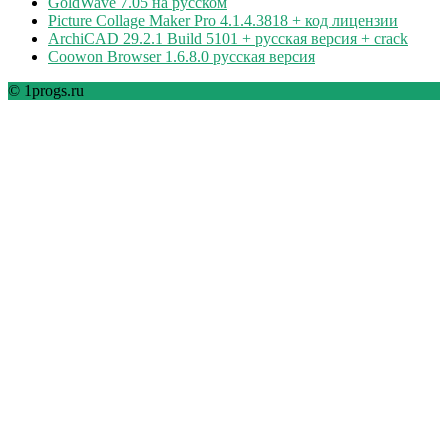
GoldWave 7.05 на русском
Picture Collage Maker Pro 4.1.4.3818 + код лицензии
ArchiCAD 29.2.1 Build 5101 + русская версия + crack
Coowon Browser 1.6.8.0 русская версия
© 1progs.ru