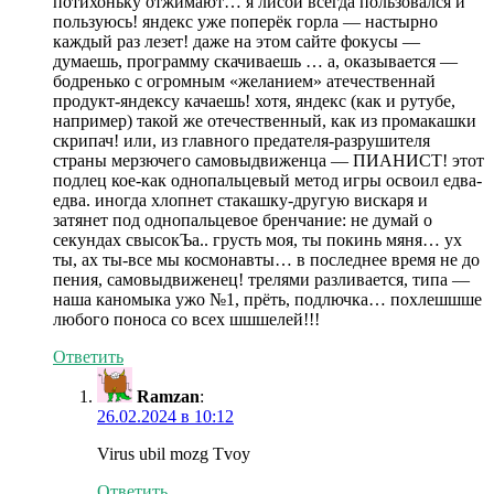
потихоньку отжимают… я лисой всегда пользовался и
пользуюсь! яндекс уже поперёк горла — настырно
каждый раз лезет! даже на этом сайте фокусы —
думаешь, программу скачиваешь … а, оказывается —
бодренько с огромным «желанием» атечественнай
продукт-яндексу качаешь! хотя, яндекс (как и рутубе,
например) такой же отечественный, как из промакашки
скрипач! или, из главного предателя-разрушителя
страны мерзючего самовыдвиженца — ПИАНИСТ! этот
подлец кое-как однопальцевый метод игры освоил едва-
едва. иногда хлопнет стакашку-другую вискаря и
затянет под однопальцевое бренчание: не думай о
секундах свысокЪа.. грусть моя, ты покинь мяня… ух
ты, ах ты-все мы космонавты… в последнее время не до
пения, самовыдвиженец! трелями разливается, типа —
наша каномыка ужо №1, прёть, подлючка… похлешшше
любого поноса со всех шшшелей!!!
Ответить
Ramzan
:
26.02.2024 в 10:12
Virus ubil mozg Tvoy
Ответить