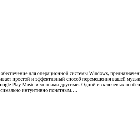
беспечение для операционной системы Windows, предназначенн
чивает простой и эффективный способ перемещения вашей муз
 Google Play Music и многими другими. Одной из ключевых особ
аксимально интуитивно понятным….