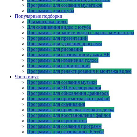
Программы для создания мультиков
Программы для ютуба
Популярные подборки
Для монтажа видео
Для скачивания видео с ютуба
Программы для записи видео с экрана компьютера
Программы для презентаций
Программы для удаления программ
Программы для рисования
Программы для скачивания музыки ВК
Программы для изменения голоса
Программы для сканирования
Программы для редактирования и монтажа видео
Часто ищут
Программы для создания музыки
Программы для 3D моделирования
Программы для обновления драйверов
Программы для просмотра фотографий
Программы для скачивания
Программы для проверки жесткого диска
Программы для восстановления файлов
Программы для скриншотов
Программы для создания программ
Программы для скачивания с Ютуба