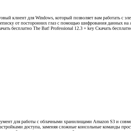
товый клиент для Windows, который позволяет вам работать с э
реписку от посторонних глаз с помощью шифрования данных на ж
 бесплатно The Bat! Professional 12.3 + key Скачать бесплатно 
трумент для работы с облачными хранилищами Amazon S3 и сов
настройками доступа, заменяя сложные консольные команды про