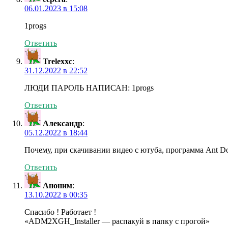
06.01.2023 в 15:08
1progs
Ответить
Trelexxc
:
31.12.2022 в 22:52
ЛЮДИ ПАРОЛЬ НАПИСАН: 1progs
Ответить
Александр
:
05.12.2022 в 18:44
Почему, при скачивании видео с ютуба, программа Ant Do
Ответить
Аноним
:
13.10.2022 в 00:35
Спасибо ! Работает !
«ADM2XGH_Installer — распакуй в папку с прогой»