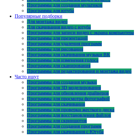
Программы для создания мультиков
Программы для ютуба
Популярные подборки
Для монтажа видео
Для скачивания видео с ютуба
Программы для записи видео с экрана компьютера
Программы для презентаций
Программы для удаления программ
Программы для рисования
Программы для скачивания музыки ВК
Программы для изменения голоса
Программы для сканирования
Программы для редактирования и монтажа видео
Часто ищут
Программы для создания музыки
Программы для 3D моделирования
Программы для обновления драйверов
Программы для просмотра фотографий
Программы для скачивания
Программы для проверки жесткого диска
Программы для восстановления файлов
Программы для скриншотов
Программы для создания программ
Программы для скачивания с Ютуба