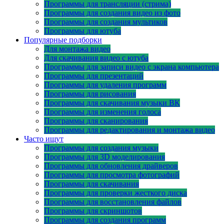
Программы для трансляции (стрима)
Программы для создания видео из фото
Программы для создания мультиков
Программы для ютуба
Популярные подборки
Для монтажа видео
Для скачивания видео с ютуба
Программы для записи видео с экрана компьютера
Программы для презентаций
Программы для удаления программ
Программы для рисования
Программы для скачивания музыки ВК
Программы для изменения голоса
Программы для сканирования
Программы для редактирования и монтажа видео
Часто ищут
Программы для создания музыки
Программы для 3D моделирования
Программы для обновления драйверов
Программы для просмотра фотографий
Программы для скачивания
Программы для проверки жесткого диска
Программы для восстановления файлов
Программы для скриншотов
Программы для создания программ