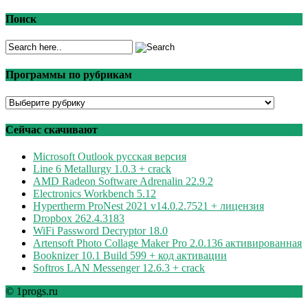
Поиск
Программы по рубрикам
Программы
по
рубрикам
Сейчас скачивают
Microsoft Outlook русская версия
Line 6 Metallurgy 1.0.3 + crack
AMD Radeon Software Adrenalin 22.9.2
Electronics Workbench 5.12
Hypertherm ProNest 2021 v14.0.2.7521 + лицензия
Dropbox 262.4.3183
WiFi Password Decryptor 18.0
Artensoft Photo Collage Maker Pro 2.0.136 активированная
Booknizer 10.1 Build 599 + код активации
Softros LAN Messenger 12.6.3 + crack
© 1progs.ru