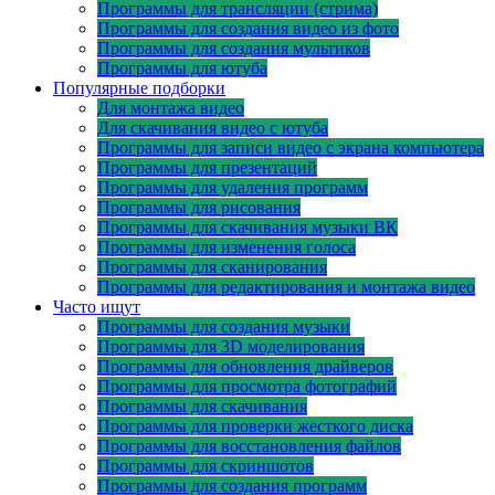
Программы для трансляции (стрима)
Программы для создания видео из фото
Программы для создания мультиков
Программы для ютуба
Популярные подборки
Для монтажа видео
Для скачивания видео с ютуба
Программы для записи видео с экрана компьютера
Программы для презентаций
Программы для удаления программ
Программы для рисования
Программы для скачивания музыки ВК
Программы для изменения голоса
Программы для сканирования
Программы для редактирования и монтажа видео
Часто ищут
Программы для создания музыки
Программы для 3D моделирования
Программы для обновления драйверов
Программы для просмотра фотографий
Программы для скачивания
Программы для проверки жесткого диска
Программы для восстановления файлов
Программы для скриншотов
Программы для создания программ