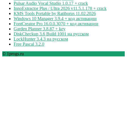
Pulsar Audio Vocal Studio 1.0.17 + crack
InnoExtractor Plus / Ultra 2026 v11.5.1.178 + crack
KMS Tools Portable by Ratiborus 11.02.2026
Windows 10 Manager 3.9.4 + код активации
FontCreator Pro 16.0.0.3070 + код активации
Garden Planner 3.8.87 + key
DiskCheckup 3.6 Build 1001 на русском
LockHunter 3.4.3 на русском
Free Pascal 3.2.0
© 1progs.ru