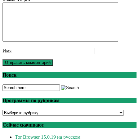
Имя
Поиск
Программы по рубрикам
Программы
по
рубрикам
Сейчас скачивают
Tor Browser 15.0.19 на русском