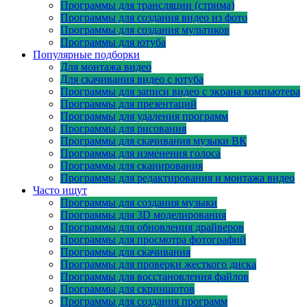
Программы для трансляции (стрима)
Программы для создания видео из фото
Программы для создания мультиков
Программы для ютуба
Популярные подборки
Для монтажа видео
Для скачивания видео с ютуба
Программы для записи видео с экрана компьютера
Программы для презентаций
Программы для удаления программ
Программы для рисования
Программы для скачивания музыки ВК
Программы для изменения голоса
Программы для сканирования
Программы для редактирования и монтажа видео
Часто ищут
Программы для создания музыки
Программы для 3D моделирования
Программы для обновления драйверов
Программы для просмотра фотографий
Программы для скачивания
Программы для проверки жесткого диска
Программы для восстановления файлов
Программы для скриншотов
Программы для создания программ