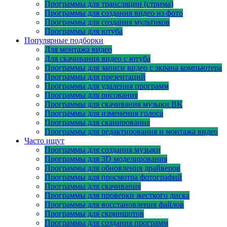
Программы для трансляции (стрима)
Программы для создания видео из фото
Программы для создания мультиков
Программы для ютуба
Популярные подборки
Для монтажа видео
Для скачивания видео с ютуба
Программы для записи видео с экрана компьютера
Программы для презентаций
Программы для удаления программ
Программы для рисования
Программы для скачивания музыки ВК
Программы для изменения голоса
Программы для сканирования
Программы для редактирования и монтажа видео
Часто ищут
Программы для создания музыки
Программы для 3D моделирования
Программы для обновления драйверов
Программы для просмотра фотографий
Программы для скачивания
Программы для проверки жесткого диска
Программы для восстановления файлов
Программы для скриншотов
Программы для создания программ