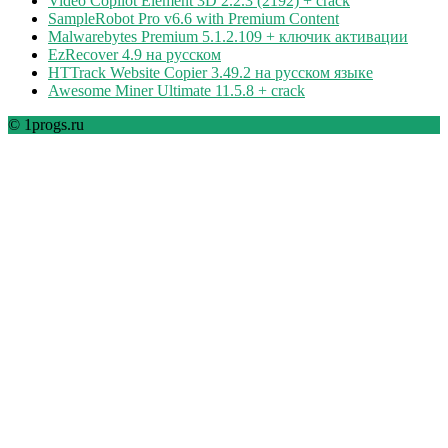
Video Copilot Element 3D 2.2.3 (2192) + crack
SampleRobot Pro v6.6 with Premium Content
Malwarebytes Premium 5.1.2.109 + ключик активации
EzRecover 4.9 на русском
HTTrack Website Copier 3.49.2 на русском языке
Awesome Miner Ultimate 11.5.8 + crack
© 1progs.ru