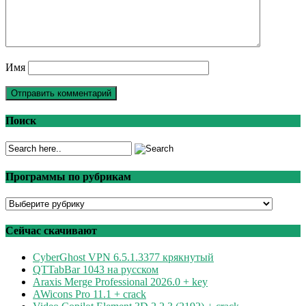
Имя
Поиск
Программы по рубрикам
Программы
по
рубрикам
Сейчас скачивают
CyberGhost VPN 6.5.1.3377 крякнутый
QTTabBar 1043 на русском
Araxis Merge Professional 2026.0 + key
AWicons Pro 11.1 + crack