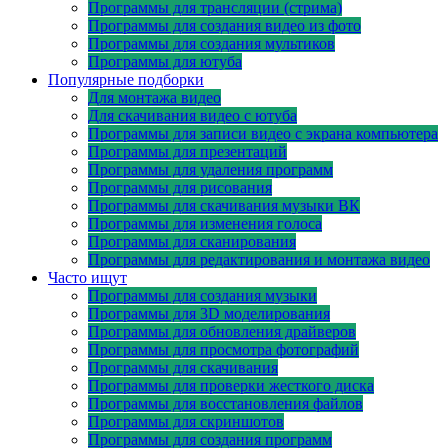
Программы для трансляции (стрима)
Программы для создания видео из фото
Программы для создания мультиков
Программы для ютуба
Популярные подборки
Для монтажа видео
Для скачивания видео с ютуба
Программы для записи видео с экрана компьютера
Программы для презентаций
Программы для удаления программ
Программы для рисования
Программы для скачивания музыки ВК
Программы для изменения голоса
Программы для сканирования
Программы для редактирования и монтажа видео
Часто ищут
Программы для создания музыки
Программы для 3D моделирования
Программы для обновления драйверов
Программы для просмотра фотографий
Программы для скачивания
Программы для проверки жесткого диска
Программы для восстановления файлов
Программы для скриншотов
Программы для создания программ