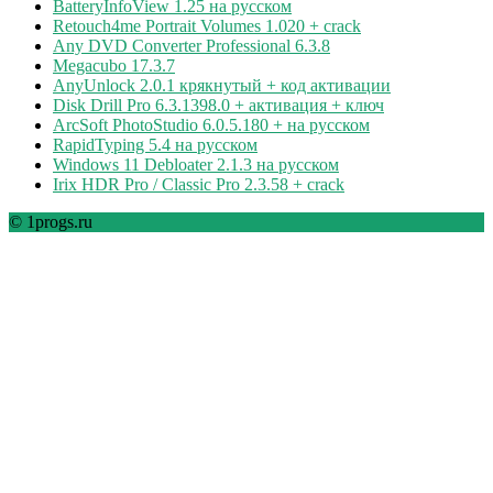
BatteryInfoView 1.25 на русском
Retouch4me Portrait Volumes 1.020 + crack
Any DVD Converter Professional 6.3.8
Megacubo 17.3.7
AnyUnlock 2.0.1 крякнутый + код активации
Disk Drill Pro 6.3.1398.0 + активация + ключ
ArcSoft PhotoStudio 6.0.5.180 + на русском
RapidTyping 5.4 на русском
Windows 11 Debloater 2.1.3 на русском
Irix HDR Pro / Classic Pro 2.3.58 + crack
© 1progs.ru