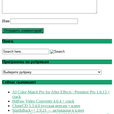
Имя
Поиск
Программы по рубрикам
Программы
по
рубрикам
Сейчас скачивают
AI Color Match Pro for After Effects / Premiere Pro 1.6.13 +
crack
HitPaw Video Converter 4.6.4 + crack
CloneCD 5.3.4.0 русская версия + ключ
StartIsBack++ 2.9.21 — активация и ключ