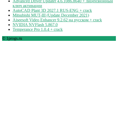
Advanced Driver Updater 4.6.1086.8640 + лицензионный
ключ активации
AutoCAD Plant 3D 2027.1 RUS-ENG + crack
Mitsubishi MUT-III (Update December 2021)
Aiseesoft Video Enhancer 9.2.62 на русском + crack
NVIDIA NVFlash 5.867.0
Temperance Pro 1.0.4 + crack
© 1progs.ru