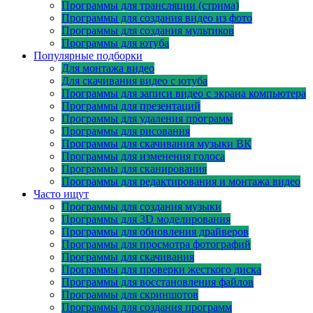
Программы для трансляции (стрима)
Программы для создания видео из фото
Программы для создания мультиков
Программы для ютуба
Популярные подборки
Для монтажа видео
Для скачивания видео с ютуба
Программы для записи видео с экрана компьютера
Программы для презентаций
Программы для удаления программ
Программы для рисования
Программы для скачивания музыки ВК
Программы для изменения голоса
Программы для сканирования
Программы для редактирования и монтажа видео
Часто ищут
Программы для создания музыки
Программы для 3D моделирования
Программы для обновления драйверов
Программы для просмотра фотографий
Программы для скачивания
Программы для проверки жесткого диска
Программы для восстановления файлов
Программы для скриншотов
Программы для создания программ