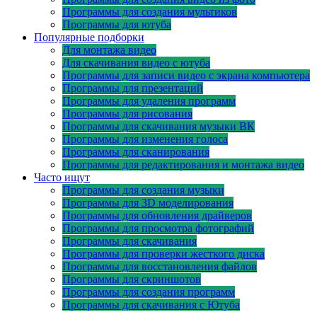
Программы для создания мультиков
Программы для ютуба
Популярные подборки
Для монтажа видео
Для скачивания видео с ютуба
Программы для записи видео с экрана компьютера
Программы для презентаций
Программы для удаления программ
Программы для рисования
Программы для скачивания музыки ВК
Программы для изменения голоса
Программы для сканирования
Программы для редактирования и монтажа видео
Часто ищут
Программы для создания музыки
Программы для 3D моделирования
Программы для обновления драйверов
Программы для просмотра фотографий
Программы для скачивания
Программы для проверки жесткого диска
Программы для восстановления файлов
Программы для скриншотов
Программы для создания программ
Программы для скачивания с Ютуба