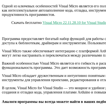
Одной из ключевых особенностей Visual Micro является его полн
как интеллектуальное автозаполнение кода, отладка, инструме
продуктивность программистов.
Скачать бесплатно
Visual Micro 22.11.28.10 for Visual Stud
Программа предоставляет богатый набор функций для работы с
доступа к библиотекам, драйверам и инструментам. Пользовател
Visual Micro также обеспечивает интеграцию с платформой Ard
могут легко настраивать и переключаться между различными п
Важной особенностью Visual Micro является его гибкость и р
функциональность программы. Это дает возможность программи
Visual Micro обладает дружественным и интуитивно понятным 
инструменты для управления проектами, редактирования и отл
В целом, Visual Micro for Visual Studio — это мощное и удобно
создания и отладки кода, управления платами Arduino и повы
Аналоги программы вы всегда можете найти в наших подбо