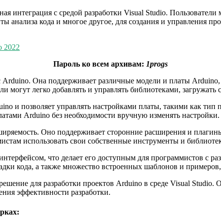
ая интеграция с средой разработки Visual Studio. Пользователи 
нты анализа кода и многое другое, для создания и управления п
io 2022
Пароль ко всем архивам:
1progs
 Arduino. Она поддерживает различные модели и платы Arduino,
и могут легко добавлять и управлять библиотеками, загружать с
uino и позволяет управлять настройками платы, такими как тип
латами Arduino без необходимости вручную изменять настройки.
асширяемость. Оно поддерживает сторонние расширения и плаги
стам использовать свои собственные инструменты и библиотеки 
интерфейсом, что делает его доступным для программистов с р
адки кода, а также множество встроенных шаблонов и примеров,
е решение для разработки проектов Arduino в среде Visual Studi
шения эффективности разработки.
рках: