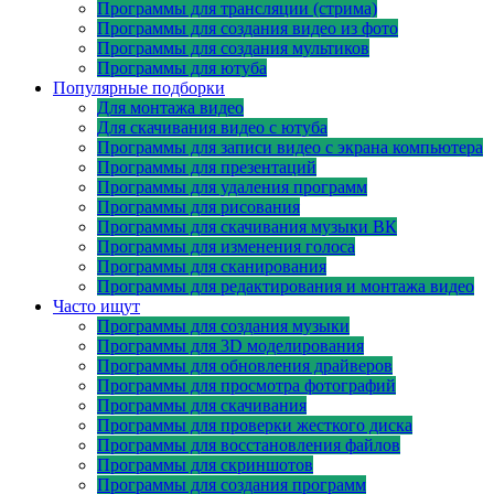
Программы для трансляции (стрима)
Программы для создания видео из фото
Программы для создания мультиков
Программы для ютуба
Популярные подборки
Для монтажа видео
Для скачивания видео с ютуба
Программы для записи видео с экрана компьютера
Программы для презентаций
Программы для удаления программ
Программы для рисования
Программы для скачивания музыки ВК
Программы для изменения голоса
Программы для сканирования
Программы для редактирования и монтажа видео
Часто ищут
Программы для создания музыки
Программы для 3D моделирования
Программы для обновления драйверов
Программы для просмотра фотографий
Программы для скачивания
Программы для проверки жесткого диска
Программы для восстановления файлов
Программы для скриншотов
Программы для создания программ