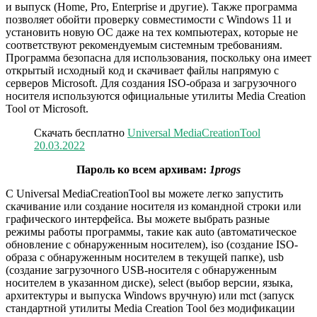
и выпуск (Home, Pro, Enterprise и другие). Также программа
позволяет обойти проверку совместимости с Windows 11 и
установить новую ОС даже на тех компьютерах, которые не
соответствуют рекомендуемым системным требованиям.
Программа безопасна для использования, поскольку она имеет
открытый исходный код и скачивает файлы напрямую с
серверов Microsoft. Для создания ISO-образа и загрузочного
носителя используются официальные утилиты Media Creation
Tool от Microsoft.
Скачать бесплатно
Universal MediaCreationTool
20.03.2022
Пароль ко всем архивам:
1progs
С Universal MediaCreationTool вы можете легко запустить
скачивание или создание носителя из командной строки или
графического интерфейса. Вы можете выбрать разные
режимы работы программы, такие как auto (автоматическое
обновление с обнаруженным носителем), iso (создание ISO-
образа с обнаруженным носителем в текущей папке), usb
(создание загрузочного USB-носителя с обнаруженным
носителем в указанном диске), select (выбор версии, языка,
архитектуры и выпуска Windows вручную) или mct (запуск
стандартной утилиты Media Creation Tool без модификации