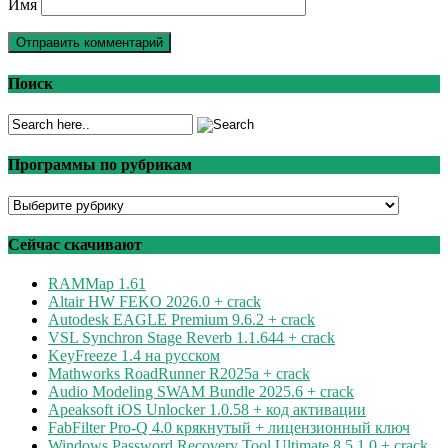
Имя
Поиск
Программы по рубрикам
Программы
по
рубрикам
Сейчас скачивают
RAMMap 1.61
Altair HW FEKO 2026.0 + crack
Autodesk EAGLE Premium 9.6.2 + crack
VSL Synchron Stage Reverb 1.1.644 + crack
KeyFreeze 1.4 на русском
Mathworks RoadRunner R2025a + crack
Audio Modeling SWAM Bundle 2025.6 + crack
Apeaksoft iOS Unlocker 1.0.58 + код активации
FabFilter Pro-Q 4.0 крякнутый + лицензионный ключ
Windows Password Recovery Tool Ultimate 8.5.1.0 + crack