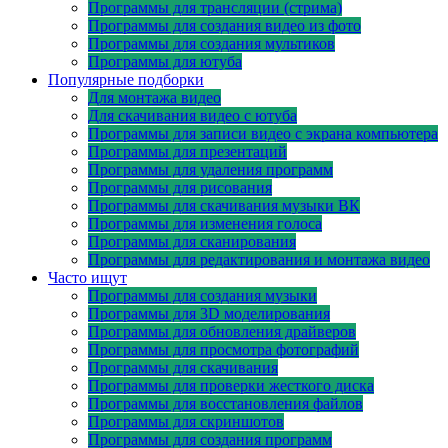
Программы для трансляции (стрима)
Программы для создания видео из фото
Программы для создания мультиков
Программы для ютуба
Популярные подборки
Для монтажа видео
Для скачивания видео с ютуба
Программы для записи видео с экрана компьютера
Программы для презентаций
Программы для удаления программ
Программы для рисования
Программы для скачивания музыки ВК
Программы для изменения голоса
Программы для сканирования
Программы для редактирования и монтажа видео
Часто ищут
Программы для создания музыки
Программы для 3D моделирования
Программы для обновления драйверов
Программы для просмотра фотографий
Программы для скачивания
Программы для проверки жесткого диска
Программы для восстановления файлов
Программы для скриншотов
Программы для создания программ