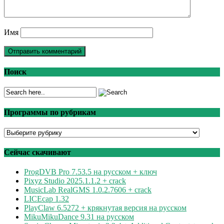
Имя
Поиск
Программы по рубрикам
Программы
по
рубрикам
Сейчас скачивают
ProgDVB Pro 7.53.5 на русском + ключ
Pixyz Studio 2025.1.1.2 + crack
MusicLab RealGMS 1.0.2.7606 + crack
LICEcap 1.32
PlayClaw 6.5272 + крякнутая версия на русском
MikuMikuDance 9.31 на русском