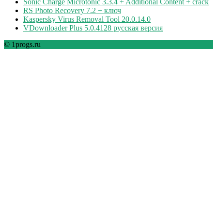
Sonic Charge Microtonic 3.3.4 + Additional Content + crack
RS Photo Recovery 7.2 + ключ
Kaspersky Virus Removal Tool 20.0.14.0
VDownloader Plus 5.0.4128 русская версия
© 1progs.ru