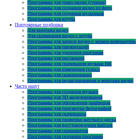
Программы для трансляции (стрима)
Программы для создания видео из фото
Программы для создания мультиков
Программы для ютуба
Популярные подборки
Для монтажа видео
Для скачивания видео с ютуба
Программы для записи видео с экрана компьютера
Программы для презентаций
Программы для удаления программ
Программы для рисования
Программы для скачивания музыки ВК
Программы для изменения голоса
Программы для сканирования
Программы для редактирования и монтажа видео
Часто ищут
Программы для создания музыки
Программы для 3D моделирования
Программы для обновления драйверов
Программы для просмотра фотографий
Программы для скачивания
Программы для проверки жесткого диска
Программы для восстановления файлов
Программы для скриншотов
Программы для создания программ