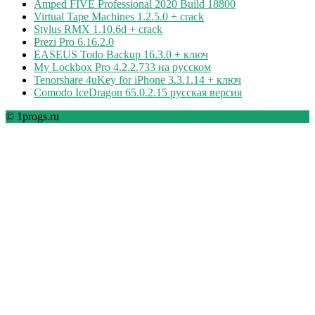
Amped FIVE Professional 2020 Build 18800
Virtual Tape Machines 1.2.5.0 + crack
Stylus RMX 1.10.6d + crack
Prezi Pro 6.16.2.0
EASEUS Todo Backup 16.3.0 + ключ
My Lockbox Pro 4.2.2.733 на русском
Tenorshare 4uKey for iPhone 3.3.1.14 + ключ
Comodo IceDragon 65.0.2.15 русская версия
© 1progs.ru