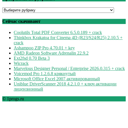
Программы
по
рубрикам
Сейчас скачивают
Coolutils Total PDF Converter 6.5.0.189 + crack
Thinkbox Krakatoa for Cinema 4D (R23/S24/R25) 2.10.5 +
crack
Ashampoo ZIP Pro 4.70.01 + key
AMD Radeon Software Adrenalin 22.9.2
Ext2fsd 0.70 Beta 3
Wicrack
Marvelous Designer Personal / Enterprise 2026.0.315 + crack
Voicemod Pro 1.2.6.8 крякнутый
Microsoft Office Excel 2007 активированный
Uniblue DriverScanner 2018 4.2.1.0 + ключ активации
лицензионный
© 1progs.ru