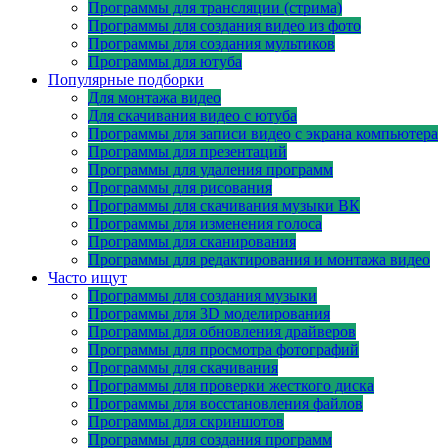
Программы для трансляции (стрима)
Программы для создания видео из фото
Программы для создания мультиков
Программы для ютуба
Популярные подборки
Для монтажа видео
Для скачивания видео с ютуба
Программы для записи видео с экрана компьютера
Программы для презентаций
Программы для удаления программ
Программы для рисования
Программы для скачивания музыки ВК
Программы для изменения голоса
Программы для сканирования
Программы для редактирования и монтажа видео
Часто ищут
Программы для создания музыки
Программы для 3D моделирования
Программы для обновления драйверов
Программы для просмотра фотографий
Программы для скачивания
Программы для проверки жесткого диска
Программы для восстановления файлов
Программы для скриншотов
Программы для создания программ