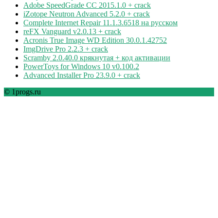
Adobe SpeedGrade CC 2015.1.0 + crack
iZotope Neutron Advanced 5.2.0 + crack
Complete Internet Repair 11.1.3.6518 на русском
reFX Vanguard v2.0.13 + crack
Acronis True Image WD Edition 30.0.1.42752
ImgDrive Pro 2.2.3 + crack
Scramby 2.0.40.0 крякнутая + код активации
PowerToys for Windows 10 v0.100.2
Advanced Installer Pro 23.9.0 + crack
© 1progs.ru