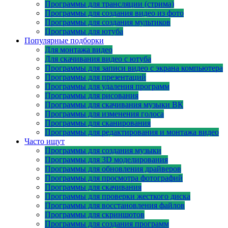
Программы для трансляции (стрима)
Программы для создания видео из фото
Программы для создания мультиков
Программы для ютуба
Популярные подборки
Для монтажа видео
Для скачивания видео с ютуба
Программы для записи видео с экрана компьютера
Программы для презентаций
Программы для удаления программ
Программы для рисования
Программы для скачивания музыки ВК
Программы для изменения голоса
Программы для сканирования
Программы для редактирования и монтажа видео
Часто ищут
Программы для создания музыки
Программы для 3D моделирования
Программы для обновления драйверов
Программы для просмотра фотографий
Программы для скачивания
Программы для проверки жесткого диска
Программы для восстановления файлов
Программы для скриншотов
Программы для создания программ