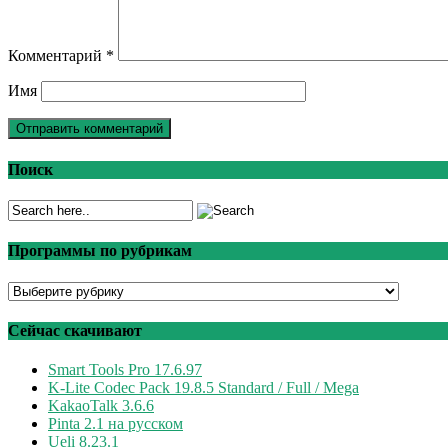
Комментарий
*
Имя
Поиск
Программы по рубрикам
Программы
по
рубрикам
Сейчас скачивают
Smart Tools Pro 17.6.97
K-Lite Codec Pack 19.8.5 Standard / Full / Mega
KakaoTalk 3.6.6
Pinta 2.1 на русском
Ueli 8.23.1