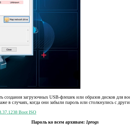
ь создания загрузочных USB-флешек или образов дисков для вос
аже в случаях, когда они забыли пароль или столкнулись с дру
 8.37.1238 Boot ISO
Пароль ко всем архивам:
1progs