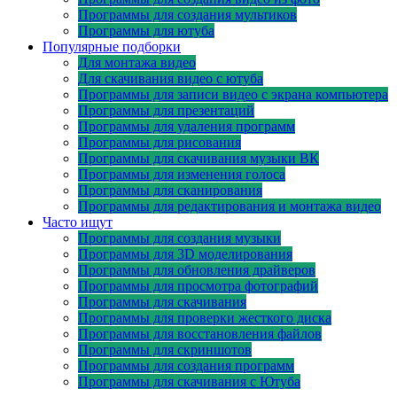
Программы для создания мультиков
Программы для ютуба
Популярные подборки
Для монтажа видео
Для скачивания видео с ютуба
Программы для записи видео с экрана компьютера
Программы для презентаций
Программы для удаления программ
Программы для рисования
Программы для скачивания музыки ВК
Программы для изменения голоса
Программы для сканирования
Программы для редактирования и монтажа видео
Часто ищут
Программы для создания музыки
Программы для 3D моделирования
Программы для обновления драйверов
Программы для просмотра фотографий
Программы для скачивания
Программы для проверки жесткого диска
Программы для восстановления файлов
Программы для скриншотов
Программы для создания программ
Программы для скачивания с Ютуба