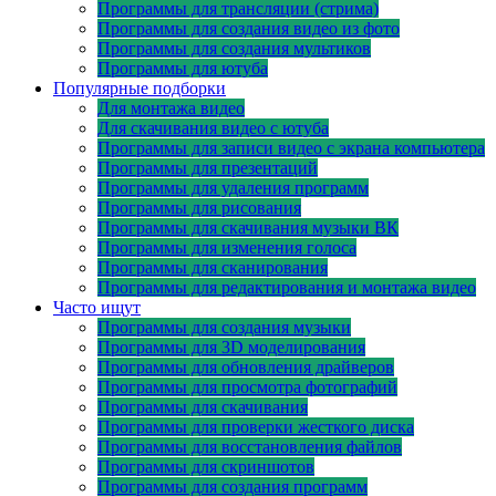
Программы для трансляции (стрима)
Программы для создания видео из фото
Программы для создания мультиков
Программы для ютуба
Популярные подборки
Для монтажа видео
Для скачивания видео с ютуба
Программы для записи видео с экрана компьютера
Программы для презентаций
Программы для удаления программ
Программы для рисования
Программы для скачивания музыки ВК
Программы для изменения голоса
Программы для сканирования
Программы для редактирования и монтажа видео
Часто ищут
Программы для создания музыки
Программы для 3D моделирования
Программы для обновления драйверов
Программы для просмотра фотографий
Программы для скачивания
Программы для проверки жесткого диска
Программы для восстановления файлов
Программы для скриншотов
Программы для создания программ