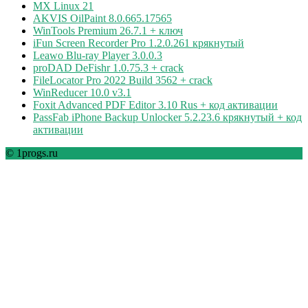
MX Linux 21
AKVIS OilPaint 8.0.665.17565
WinTools Premium 26.7.1 + ключ
iFun Screen Recorder Pro 1.2.0.261 крякнутый
Leawo Blu-ray Player 3.0.0.3
proDAD DeFishr 1.0.75.3 + crack
FileLocator Pro 2022 Build 3562 + crack
WinReducer 10.0 v3.1
Foxit Advanced PDF Editor 3.10 Rus + код активации
PassFab iPhone Backup Unlocker 5.2.23.6 крякнутый + код
активации
© 1progs.ru