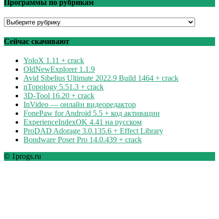
Программы по рубрикам
Программы
по
рубрикам
Сейчас скачивают
YoloX 1.11 + crack
OldNewExplorer 1.1.9
Avid Sibelius Ultimate 2022.9 Build 1464 + crack
nTopology 5.51.3 + crack
3D-Tool 16.20 + crack
InVideo — онлайн видеоредактор
FonePaw for Android 5.5 + код активации
ExperienceIndexOK 4.41 на русском
ProDAD Adorage 3.0.135.6 + Effect Library
Bondware Poser Pro 14.0.439 + crack
© 1progs.ru