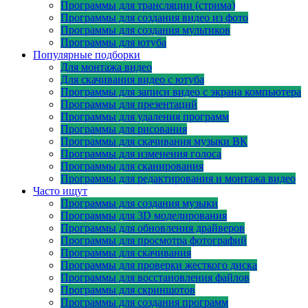
Программы для трансляции (стрима)
Программы для создания видео из фото
Программы для создания мультиков
Программы для ютуба
Популярные подборки
Для монтажа видео
Для скачивания видео с ютуба
Программы для записи видео с экрана компьютера
Программы для презентаций
Программы для удаления программ
Программы для рисования
Программы для скачивания музыки ВК
Программы для изменения голоса
Программы для сканирования
Программы для редактирования и монтажа видео
Часто ищут
Программы для создания музыки
Программы для 3D моделирования
Программы для обновления драйверов
Программы для просмотра фотографий
Программы для скачивания
Программы для проверки жесткого диска
Программы для восстановления файлов
Программы для скриншотов
Программы для создания программ