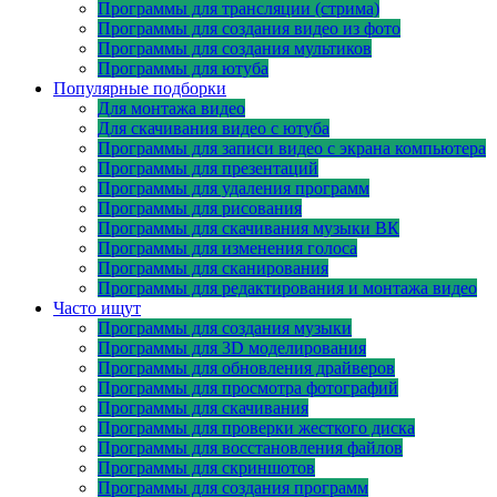
Программы для трансляции (стрима)
Программы для создания видео из фото
Программы для создания мультиков
Программы для ютуба
Популярные подборки
Для монтажа видео
Для скачивания видео с ютуба
Программы для записи видео с экрана компьютера
Программы для презентаций
Программы для удаления программ
Программы для рисования
Программы для скачивания музыки ВК
Программы для изменения голоса
Программы для сканирования
Программы для редактирования и монтажа видео
Часто ищут
Программы для создания музыки
Программы для 3D моделирования
Программы для обновления драйверов
Программы для просмотра фотографий
Программы для скачивания
Программы для проверки жесткого диска
Программы для восстановления файлов
Программы для скриншотов
Программы для создания программ