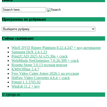
Программы по рубрикам
Программы
по
рубрикам
Сейчас скачивают
WinX DVD Ripper Platinum 8.22.4.247 + код активации
Samsung DeX 2.4.1.23
Print2CAD 2025 AI v25.30a + crack
WebMinds NetOptimizer 7.0.26.309 + crack
Rosetta Stone 5.0.13 полная версия
KMSOffline 2.4.7
Free Video Cutter Joiner 2026.1 на русском
HitPaw Video Converter 4.6.4 + crack
Pritunl 1.3.3705.92
WinEdt 11.2 + key
© 1progs.ru