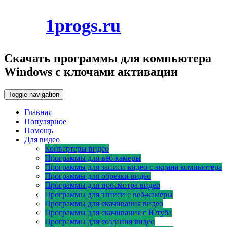
Skip
1progs.ru
to
07.08.2026
content
Скачать программы для компьютера
Windows с ключами активации
Toggle navigation
Главная
Популярное
Помощь
Для видео
Конвертеры видео
Программы для веб камеры
Программы для записи видео с экрана компьютера
Программы для обрезки видео
Программы для просмотра видео
Программы для записи с веб-камеры
Программы для скачивания видео
Программы для скачивания с Ютуба
Программы для создания видео