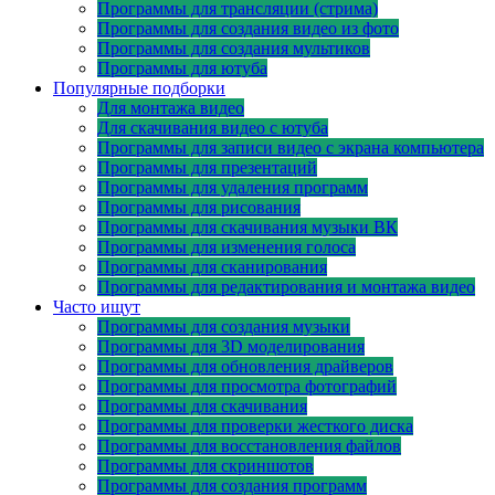
Программы для трансляции (стрима)
Программы для создания видео из фото
Программы для создания мультиков
Программы для ютуба
Популярные подборки
Для монтажа видео
Для скачивания видео с ютуба
Программы для записи видео с экрана компьютера
Программы для презентаций
Программы для удаления программ
Программы для рисования
Программы для скачивания музыки ВК
Программы для изменения голоса
Программы для сканирования
Программы для редактирования и монтажа видео
Часто ищут
Программы для создания музыки
Программы для 3D моделирования
Программы для обновления драйверов
Программы для просмотра фотографий
Программы для скачивания
Программы для проверки жесткого диска
Программы для восстановления файлов
Программы для скриншотов
Программы для создания программ