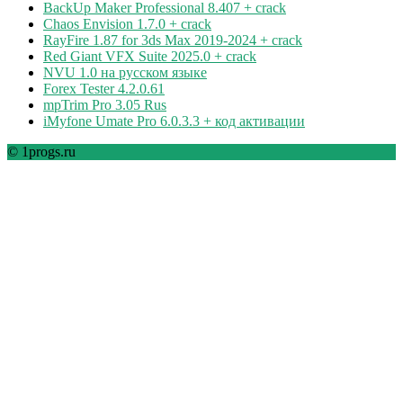
BackUp Maker Professional 8.407 + crack
Chaos Envision 1.7.0 + crack
RayFire 1.87 for 3ds Max 2019-2024 + crack
Red Giant VFX Suite 2025.0 + crack
NVU 1.0 на русском языке
Forex Tester 4.2.0.61
mpTrim Pro 3.05 Rus
iMyfone Umate Pro 6.0.3.3 + код активации
© 1progs.ru