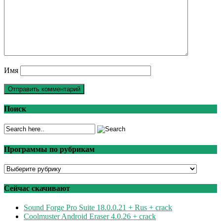
Имя
Поиск
Программы по рубрикам
Программы
по
рубрикам
Сейчас скачивают
Sound Forge Pro Suite 18.0.0.21 + Rus + crack
Coolmuster Android Eraser 4.0.26 + crack