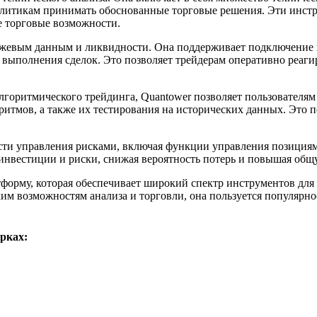
алитикам принимать обоснованные торговые решения. Эти инст
е торговые возможности.
ржевым данным и ликвидности. Она поддерживает подключение 
ыполнения сделок. Это позволяет трейдерам оперативно реаги
лгоритмического трейдинга, Quantower позволяет пользователям
ритмов, а также их тестирования на исторических данных. Это 
ти управления рисками, включая функции управления позициями
 инвестиции и риски, снижая вероятность потерь и повышая об
форму, которая обеспечивает широкий спектр инструментов для 
м возможностям анализа и торговли, она пользуется популярно
рках: