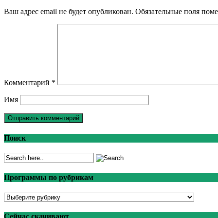
Ваш адрес email не будет опубликован.
Обязательные поля пом
Комментарий
*
Имя
Поиск
Программы по рубрикам
Программы
по
рубрикам
Сейчас скачивают