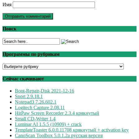
Имя
Поиск
Программы по рубрикам
Программы
по
рубрикам
Сейчас скачивают
Boot-Repair-Disk 2021-12-16
Snort 2.9.18.1
Notepad3 7.26.602.1
Logitech Capture 2.08.11
HitPaw Screen Recorder 2.3.4 крякнутый
Small CD-Writer 1.4
Luminar AI 1.5.5 (10909) + crack
TemplateToaster 6.0.0.11708 крякнутый + activation key
CanoScan Toolbox 5.0.1.2a русская версия