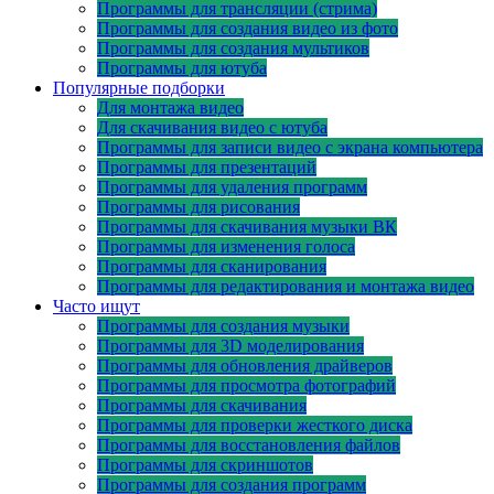
Программы для трансляции (стрима)
Программы для создания видео из фото
Программы для создания мультиков
Программы для ютуба
Популярные подборки
Для монтажа видео
Для скачивания видео с ютуба
Программы для записи видео с экрана компьютера
Программы для презентаций
Программы для удаления программ
Программы для рисования
Программы для скачивания музыки ВК
Программы для изменения голоса
Программы для сканирования
Программы для редактирования и монтажа видео
Часто ищут
Программы для создания музыки
Программы для 3D моделирования
Программы для обновления драйверов
Программы для просмотра фотографий
Программы для скачивания
Программы для проверки жесткого диска
Программы для восстановления файлов
Программы для скриншотов
Программы для создания программ