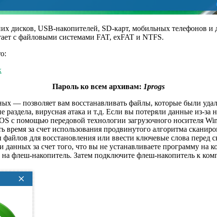
их дисков, USB-накопителей, SD-карт, мобильных телефонов и д
тает с файловыми системами FAT, exFAT и NTFS.
o:
k
Пароль ко всем архивам:
1progs
ных — позволяет вам восстанавливать файлы, которые были уда
 раздела, вирусная атака и т.д. Если вы потеряли данные из-за
OS с помощью передовой технологии загрузочного носителя Wi
 время за счет использования продвинутого алгоритма сканиро
 файлов для восстановления или ввести ключевые слова перед с
 данных за счет того, что вы не устанавливаете программу на ко
е на флеш-накопитель. Затем подключите флеш-накопитель к ком