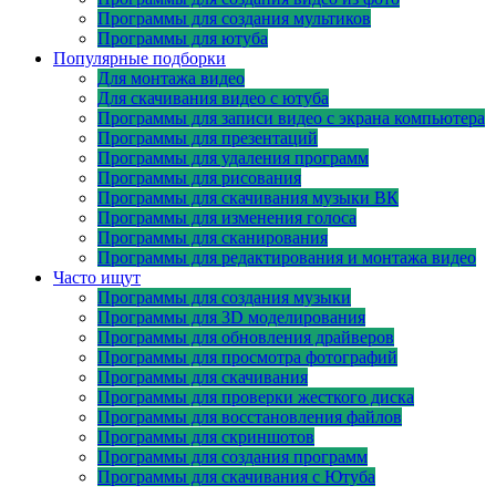
Программы для создания мультиков
Программы для ютуба
Популярные подборки
Для монтажа видео
Для скачивания видео с ютуба
Программы для записи видео с экрана компьютера
Программы для презентаций
Программы для удаления программ
Программы для рисования
Программы для скачивания музыки ВК
Программы для изменения голоса
Программы для сканирования
Программы для редактирования и монтажа видео
Часто ищут
Программы для создания музыки
Программы для 3D моделирования
Программы для обновления драйверов
Программы для просмотра фотографий
Программы для скачивания
Программы для проверки жесткого диска
Программы для восстановления файлов
Программы для скриншотов
Программы для создания программ
Программы для скачивания с Ютуба