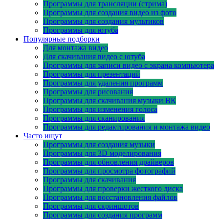
Программы для трансляции (стрима)
Программы для создания видео из фото
Программы для создания мультиков
Программы для ютуба
Популярные подборки
Для монтажа видео
Для скачивания видео с ютуба
Программы для записи видео с экрана компьютера
Программы для презентаций
Программы для удаления программ
Программы для рисования
Программы для скачивания музыки ВК
Программы для изменения голоса
Программы для сканирования
Программы для редактирования и монтажа видео
Часто ищут
Программы для создания музыки
Программы для 3D моделирования
Программы для обновления драйверов
Программы для просмотра фотографий
Программы для скачивания
Программы для проверки жесткого диска
Программы для восстановления файлов
Программы для скриншотов
Программы для создания программ