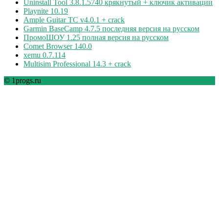
Uninstall Tool 3.8.1.5740 крякнутый + ключик активации
Playnite 10.19
Ample Guitar TC v4.0.1 + crack
Garmin BaseCamp 4.7.5 последняя версия на русском
ПромоШОУ 1.25 полная версия на русском
Comet Browser 140.0
xemu 0.7.114
Multisim Professional 14.3 + crack
© 1progs.ru