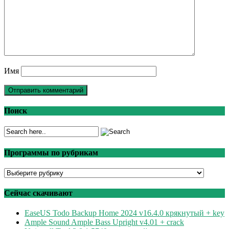
Имя
Поиск
Программы по рубрикам
Программы
по
рубрикам
Сейчас скачивают
EaseUS Todo Backup Home 2024 v16.4.0 крякнутый + key
Ample Sound Ample Bass Upright v4.01 + crack