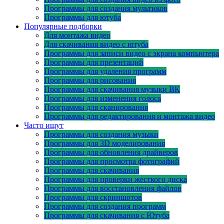
Программы для создания мультиков
Программы для ютуба
Популярные подборки
Для монтажа видео
Для скачивания видео с ютуба
Программы для записи видео с экрана компьютера
Программы для презентаций
Программы для удаления программ
Программы для рисования
Программы для скачивания музыки ВК
Программы для изменения голоса
Программы для сканирования
Программы для редактирования и монтажа видео
Часто ищут
Программы для создания музыки
Программы для 3D моделирования
Программы для обновления драйверов
Программы для просмотра фотографий
Программы для скачивания
Программы для проверки жесткого диска
Программы для восстановления файлов
Программы для скриншотов
Программы для создания программ
Программы для скачивания с Ютуба