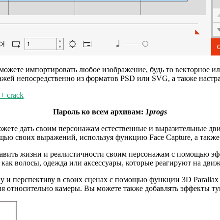
жете импортировать любое изображение, будь то векторное или
нажей непосредственно из форматов PSD или SVG, а также настр
 + crack
Пароль ко всем архивам:
1progs
ожете дать своим персонажам естественные и выразительные д
щью своих выражений, используя функцию Face Capture, а также
вить жизни и реалистичности своим персонажам с помощью эффе
 как волосы, одежда или аксессуары, которые реагируют на дви
у и перспективу в своих сценах с помощью функции 3D Paralla
ия относительно камеры. Вы можете также добавлять эффекты ту