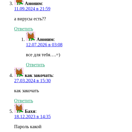
Аноним
:
11.09.2024 в 21:59
а вирусы есть??
Ответить
Аноним
:
12.07.2026 в 03:08
все для тебя….=)
Ответить
как закочать
:
27.03.2024 в 15:30
как закочать
Ответить
Бахя
:
18.12.2023 в 14:35
Пароль какой