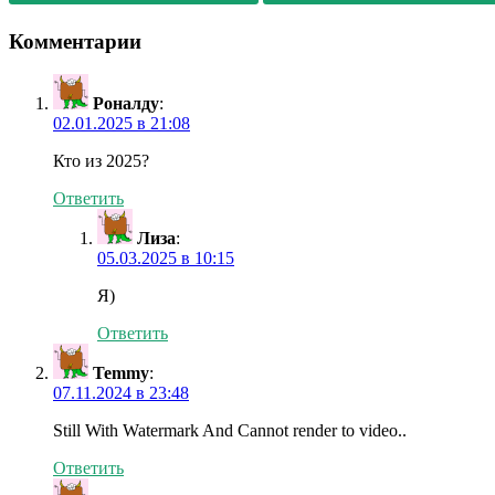
Комментарии
Роналду
:
02.01.2025 в 21:08
Кто из 2025?
Ответить
Лиза
:
05.03.2025 в 10:15
Я)
Ответить
Temmy
:
07.11.2024 в 23:48
Still With Watermark And Cannot render to video..
Ответить