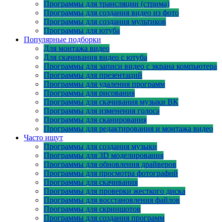
Программы для трансляции (стрима)
Программы для создания видео из фото
Программы для создания мультиков
Программы для ютуба
Популярные подборки
Для монтажа видео
Для скачивания видео с ютуба
Программы для записи видео с экрана компьютера
Программы для презентаций
Программы для удаления программ
Программы для рисования
Программы для скачивания музыки ВК
Программы для изменения голоса
Программы для сканирования
Программы для редактирования и монтажа видео
Часто ищут
Программы для создания музыки
Программы для 3D моделирования
Программы для обновления драйверов
Программы для просмотра фотографий
Программы для скачивания
Программы для проверки жесткого диска
Программы для восстановления файлов
Программы для скриншотов
Программы для создания программ