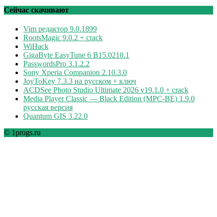
рубрикам
Сейчас скачивают
Vim редактор 9.0.1899
RootsMagic 9.0.2 + crack
WiHack
GigaByte EasyTune 6 B15.0210.1
PasswordsPro 3.1.2.2
Sony Xperia Companion 2.10.3.0
JoyToKey 7.3.3 на русском + ключ
ACDSee Photo Studio Ultimate 2026 v19.1.0 + crack
Media Player Classic — Black Edition (MPC-BE) 1.9.0
русская версия
Quantum GIS 3.22.0
© 1progs.ru