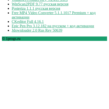
WinScan2PDF 9.77 русская версия
Posteriza 1.1.1 русская версия
Free MP4 Video Converter 5.1.1.1017 Premium + код
активации
CKeditor Full 4.16.1
Epic Pen Pro 3.12.182 на русском + код активации
Jdownloader 2.0 Rus Rev 50639
© 1progs.ru