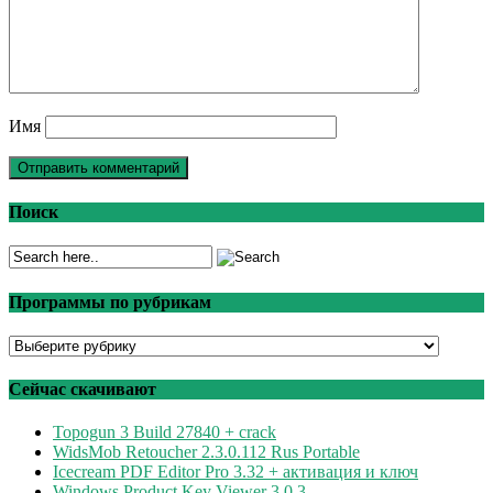
Имя
Поиск
Программы по рубрикам
Программы
по
рубрикам
Сейчас скачивают
Topogun 3 Build 27840 + crack
WidsMob Retoucher 2.3.0.112 Rus Portable
Icecream PDF Editor Pro 3.32 + активация и ключ
Windows Product Key Viewer 3.0.3