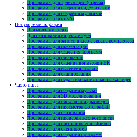
Программы для трансляции (стрима)
Программы для создания видео из фото
Программы для создания мультиков
Программы для ютуба
Популярные подборки
Для монтажа видео
Для скачивания видео с ютуба
Программы для записи видео с экрана компьютера
Программы для презентаций
Программы для удаления программ
Программы для рисования
Программы для скачивания музыки ВК
Программы для изменения голоса
Программы для сканирования
Программы для редактирования и монтажа видео
Часто ищут
Программы для создания музыки
Программы для 3D моделирования
Программы для обновления драйверов
Программы для просмотра фотографий
Программы для скачивания
Программы для проверки жесткого диска
Программы для восстановления файлов
Программы для скриншотов
Программы для создания программ