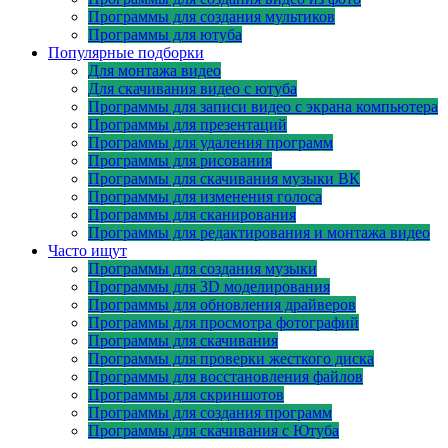
Программы для создания мультиков
Программы для ютуба
Популярные подборки
Для монтажа видео
Для скачивания видео с ютуба
Программы для записи видео с экрана компьютера
Программы для презентаций
Программы для удаления программ
Программы для рисования
Программы для скачивания музыки ВК
Программы для изменения голоса
Программы для сканирования
Программы для редактирования и монтажа видео
Часто ищут
Программы для создания музыки
Программы для 3D моделирования
Программы для обновления драйверов
Программы для просмотра фотографий
Программы для скачивания
Программы для проверки жесткого диска
Программы для восстановления файлов
Программы для скриншотов
Программы для создания программ
Программы для скачивания с Ютуба