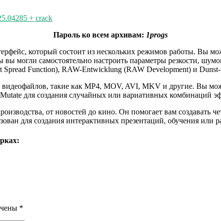
25.04285 + crack
Пароль ко всем архивам:
1progs
ерфейс, который состоит из нескольких режимов работы. Вы мо
ы вы могли самостоятельно настроить параметры резкости, шумо
Spread Function), RAW-Entwicklung (RAW Development) и Dunst-un
 видеофайлов, такие как MP4, MOV, AVI, MKV и другие. Вы мож
 Mutate для создания случайных или вариативных комбинаций э
оизводства, от новостей до кино. Он помогает вам создавать ч
ован для создания интерактивных презентаций, обучения или р
рках:
ечены
*