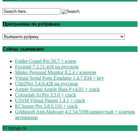
Программы по рубрикам
Программы
по
рубрикам
Сейчас скачивают
Folder Guard Pro 26.7 + ключ
Foxmail 7.2.21.418 на русском
Mipko Personal Monitor 8.2.4 с ключом
Virtual Serial Ports Emulator 1.4.7.634 + key
Clip2Net 3.4.0.428 на русском
Ample Sound Ample Bass P v4.01 + crack
Colourlab Ai Pro 3.5.0 + crack
UJAM Virtual Pianist 1.4.1 + crack
KCleaner Pro 3.8.6.116 + crack
Gridinsoft Anti-Malware 4.2.54.5598 крякнутый + ключик
активации
© 1progs.ru