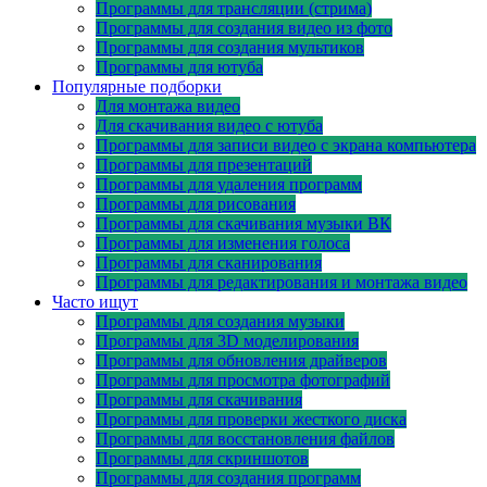
Программы для трансляции (стрима)
Программы для создания видео из фото
Программы для создания мультиков
Программы для ютуба
Популярные подборки
Для монтажа видео
Для скачивания видео с ютуба
Программы для записи видео с экрана компьютера
Программы для презентаций
Программы для удаления программ
Программы для рисования
Программы для скачивания музыки ВК
Программы для изменения голоса
Программы для сканирования
Программы для редактирования и монтажа видео
Часто ищут
Программы для создания музыки
Программы для 3D моделирования
Программы для обновления драйверов
Программы для просмотра фотографий
Программы для скачивания
Программы для проверки жесткого диска
Программы для восстановления файлов
Программы для скриншотов
Программы для создания программ