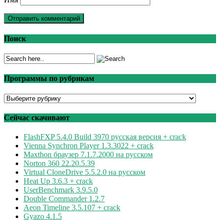
Поиск
Программы по рубрикам
Программы
по
рубрикам
Сейчас скачивают
FlashFXP 5.4.0 Build 3970 русская версия + crack
Vienna Synchron Player 1.3.3022 + crack
Maxthon браузер 7.1.7.2000 на русском
Norton 360 22.20.5.39
Virtual CloneDrive 5.5.2.0 на русском
Heat Up 3.6.3 + crack
UserBenchmark 3.9.5.0
Double Commander 1.2.7
Aeon Timeline 3.5.107 + crack
Gyazo 4.1.5