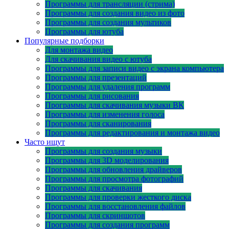
Программы для трансляции (стрима)
Программы для создания видео из фото
Программы для создания мультиков
Программы для ютуба
Популярные подборки
Для монтажа видео
Для скачивания видео с ютуба
Программы для записи видео с экрана компьютера
Программы для презентаций
Программы для удаления программ
Программы для рисования
Программы для скачивания музыки ВК
Программы для изменения голоса
Программы для сканирования
Программы для редактирования и монтажа видео
Часто ищут
Программы для создания музыки
Программы для 3D моделирования
Программы для обновления драйверов
Программы для просмотра фотографий
Программы для скачивания
Программы для проверки жесткого диска
Программы для восстановления файлов
Программы для скриншотов
Программы для создания программ