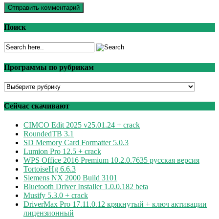
Поиск
Программы по рубрикам
Программы
по
рубрикам
Сейчас скачивают
CIMCO Edit 2025 v25.01.24 + crack
RoundedTB 3.1
SD Memory Card Formatter 5.0.3
Lumion Pro 12.5 + crack
WPS Office 2016 Premium 10.2.0.7635 русская версия
TortoiseHg 6.6.3
Siemens NX 2000 Build 3101
Bluetooth Driver Installer 1.0.0.182 beta
Musify 5.3.0 + crack
DriverMax Pro 17.11.0.12 крякнутый + ключ активации
лицензионный