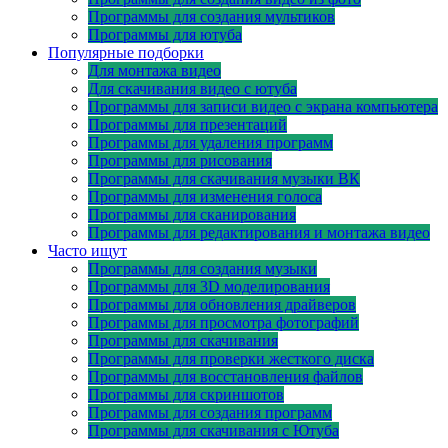
Программы для создания мультиков
Программы для ютуба
Популярные подборки
Для монтажа видео
Для скачивания видео с ютуба
Программы для записи видео с экрана компьютера
Программы для презентаций
Программы для удаления программ
Программы для рисования
Программы для скачивания музыки ВК
Программы для изменения голоса
Программы для сканирования
Программы для редактирования и монтажа видео
Часто ищут
Программы для создания музыки
Программы для 3D моделирования
Программы для обновления драйверов
Программы для просмотра фотографий
Программы для скачивания
Программы для проверки жесткого диска
Программы для восстановления файлов
Программы для скриншотов
Программы для создания программ
Программы для скачивания с Ютуба