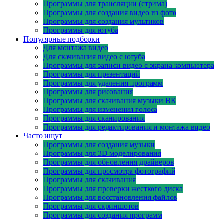
Программы для трансляции (стрима)
Программы для создания видео из фото
Программы для создания мультиков
Программы для ютуба
Популярные подборки
Для монтажа видео
Для скачивания видео с ютуба
Программы для записи видео с экрана компьютера
Программы для презентаций
Программы для удаления программ
Программы для рисования
Программы для скачивания музыки ВК
Программы для изменения голоса
Программы для сканирования
Программы для редактирования и монтажа видео
Часто ищут
Программы для создания музыки
Программы для 3D моделирования
Программы для обновления драйверов
Программы для просмотра фотографий
Программы для скачивания
Программы для проверки жесткого диска
Программы для восстановления файлов
Программы для скриншотов
Программы для создания программ