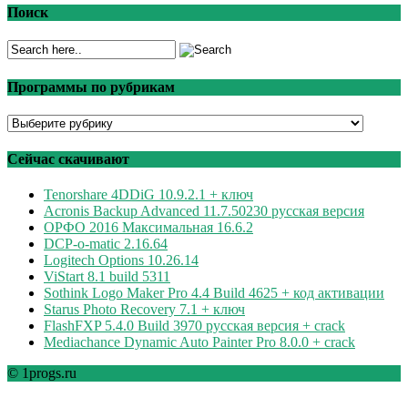
Поиск
Программы по рубрикам
Программы
по
рубрикам
Сейчас скачивают
Tenorshare 4DDiG 10.9.2.1 + ключ
Acronis Backup Advanced 11.7.50230 русская версия
ОРФО 2016 Максимальная 16.6.2
DCP-o-matic 2.16.64
Logitech Options 10.26.14
ViStart 8.1 build 5311
Sothink Logo Maker Pro 4.4 Build 4625 + код активации
Starus Photo Recovery 7.1 + ключ
FlashFXP 5.4.0 Build 3970 русская версия + crack
Mediachance Dynamic Auto Painter Pro 8.0.0 + crack
© 1progs.ru