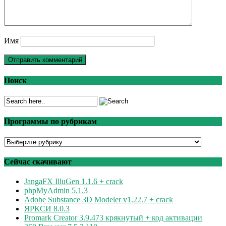
Имя
Поиск
Программы по рубрикам
Программы
по
рубрикам
Сейчас скачивают
JangaFX IlluGen 1.1.6 + crack
phpMyAdmin 5.1.3
Adobe Substance 3D Modeler v1.22.7 + crack
ЯРКСИ 8.0.3
Promark Creator 3.9.473 крякнутый + код активации