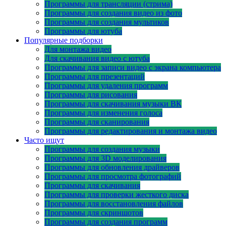
Программы для трансляции (стрима)
Программы для создания видео из фото
Программы для создания мультиков
Программы для ютуба
Популярные подборки
Для монтажа видео
Для скачивания видео с ютуба
Программы для записи видео с экрана компьютера
Программы для презентаций
Программы для удаления программ
Программы для рисования
Программы для скачивания музыки ВК
Программы для изменения голоса
Программы для сканирования
Программы для редактирования и монтажа видео
Часто ищут
Программы для создания музыки
Программы для 3D моделирования
Программы для обновления драйверов
Программы для просмотра фотографий
Программы для скачивания
Программы для проверки жесткого диска
Программы для восстановления файлов
Программы для скриншотов
Программы для создания программ