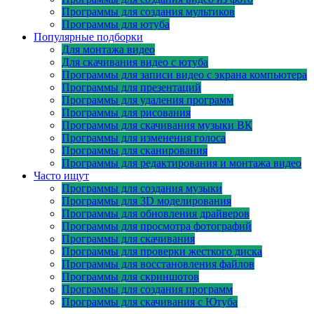
Программы для создания мультиков
Программы для ютуба
Популярные подборки
Для монтажа видео
Для скачивания видео с ютуба
Программы для записи видео с экрана компьютера
Программы для презентаций
Программы для удаления программ
Программы для рисования
Программы для скачивания музыки ВК
Программы для изменения голоса
Программы для сканирования
Программы для редактирования и монтажа видео
Часто ищут
Программы для создания музыки
Программы для 3D моделирования
Программы для обновления драйверов
Программы для просмотра фотографий
Программы для скачивания
Программы для проверки жесткого диска
Программы для восстановления файлов
Программы для скриншотов
Программы для создания программ
Программы для скачивания с Ютуба